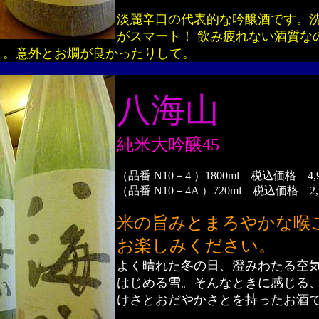
淡麗辛口の代表的な吟醸酒です。
がスマート！ 飲み疲れない酒質な
り。意外とお燗が良かったりして。
八海山
純米大吟醸45
（品番 N10－4 ）1800ml 税込価格 4,
（品番 N10－4A ）720ml 税込価格 2,
米の旨みとまろやかな喉
お楽しみください。
よく晴れた冬の日、澄みわたる空
はじめる雪。そんなときに感じる
けさとおだやかさとを持ったお酒