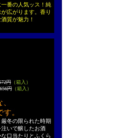
に一番の人気ッス！純
味が広がります。香り
な酒質が魅力！
572円
（箱入）
656円
（箱入）
な、
です。
、厳冬の限られた時期
を注いで醸したお酒
かな口当たりとふくら