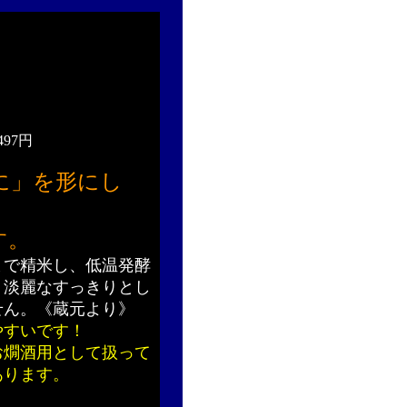
497円
に」を形にし
す。
まで精米し、低温発酵
。淡麗なすっきりとし
せん。《蔵元より》
やすいです！
お燗酒用として扱って
あります。