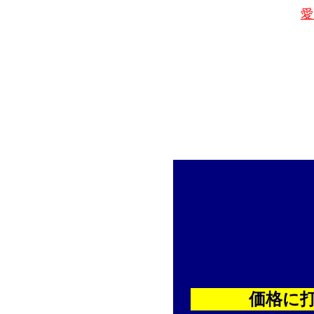
愛
価格に