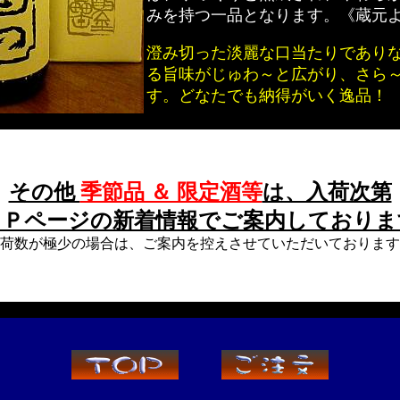
みを持つ一品となります。《蔵元
澄み切った淡麗な口当たりであり
る旨味がじゅわ～と広がり、さら
す。どなたでも納得がいく逸品！
その他
季節品 ＆ 限定酒等
は、入荷次第
ＯＰページの新着情報でご案内しておりま
荷数が極少の場合は、ご案内を控えさせていただいております