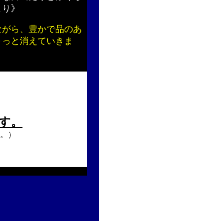
より》
ながら、豊かで品のあ
～っと消えていきま
す。
。）