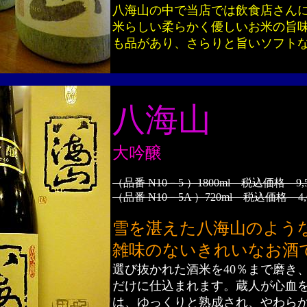
八海山の中で当店では飲食店さん
米らしい柔らかく優しいお米の旨
も品があり、さらりと旨いソフト
八海山
大吟醸
（品番 N10－5 ）1800ml 税込価格 9,
（品番 N10－5A ）720ml 税込価格 4,
雪を湛えた八海山のよう
雑味のないきれいなお酒
選び抜かれた酒米を40％まで磨き
だけに仕込まれます。蔵人が心血
は、ゆっくりと熟成され、やわら