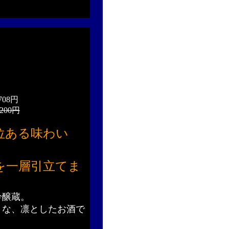
708円
200円
位ある味わい
を一層引立てま
吟醸蔵。
うな、凛としたお酒で