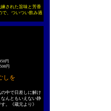
洗練された旨味と芳香
ので、ついつい飲み過
950円
508円
ごしを
気の中で日差しに解け
、なんともいえない静
です。《蔵元より》