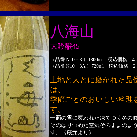
八海山
大吟醸45
（品番 N10－3 ）1800ml 税込価格 4,
（品番 N10－3A ）720ml 税込価格 2,
土地と人とに磨かれた品
は、
季節ごとのおいしい料理
す。
一面の雪に覆われた凍てつく冬の
そのはりつめた空気そのままのよ
す。《蔵元より》