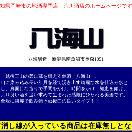
知県岡崎市の地酒専門店 荒川酒店のホームページで
八海醸造 新潟県南魚沼市長森1051
越後三山の麓に蔵を構える銘酒「八海山」。
山に染み込み長い年月を経て湧き出す綺麗な水を仕込み水と
し、真面目な造りで手間をかけ、時間をかけ、知恵を傾け、
より良い酒を追い求めて生まれた感慨にひたれる美酒です。
全般に淡麗で飲み飽きぬ後口の良いタイプ！
打消し線が入っている商品は在庫無しとな