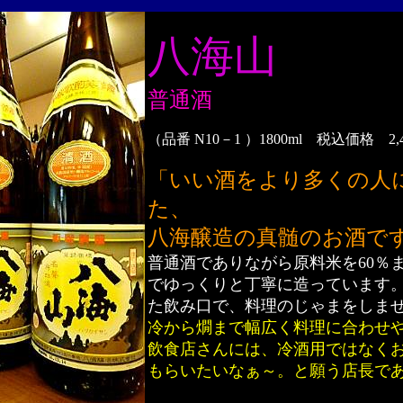
八海山
普通酒
（品番 N10－1 ）1800ml 税込価格 2,
「いい酒をより多くの人
た、
八海醸造の真髄のお酒で
普通酒でありながら原料米を60％
でゆっくりと丁寧に造っています
た飲み口で、料理のじゃまをしま
冷から燗まで幅広く料理に合わせ
飲食店さんには、冷酒用ではなく
もらいたいなぁ～。と願う店長で