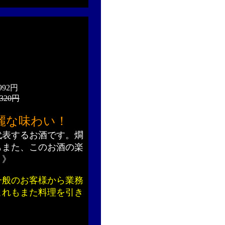
992円
320円
麗な味わい！
代表するお酒です。燗
もまた、このお酒の楽
り》
一般のお客様から業務
これもまた料理を引き