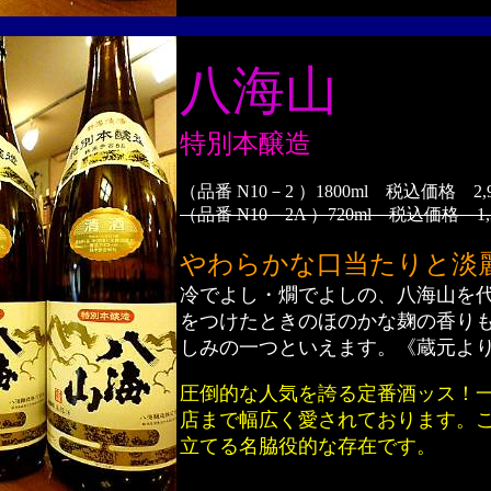
八海山
特別本醸造
（品番 N10－2 ）1800ml 税込価格 2,
（品番 N10－2A ）720ml 税込価格 1,
やわらかな口当たりと淡
冷でよし・燗でよしの、八海山を
をつけたときのほのかな麹の香り
しみの一つといえます。《蔵元よ
圧倒的な人気を誇る定番酒ッス！
店まで幅広く愛されております。
立てる名脇役的な存在です。